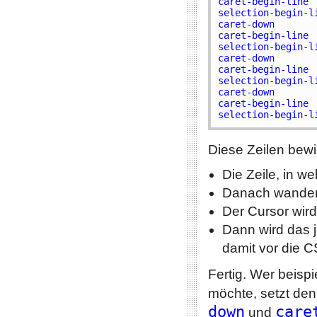
caret-begin-line 

selection-begin-li
caret-down 

caret-begin-line 

selection-begin-li
caret-down 

caret-begin-line 

selection-begin-l
caret-down 

caret-begin-line 

Diese Zeilen bewi
Die Zeile, in we
Danach wandert
Der Cursor wird
Dann wird das j
damit vor die 
Fertig. Wer beisp
möchte, setzt de
down
care
und