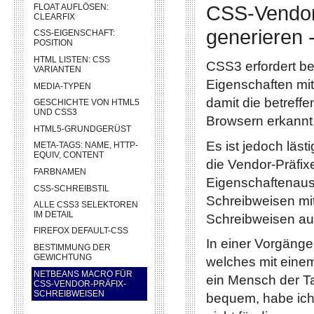
CSS-Vendor-
FLOAT AUFLÖSEN:
CLEARFIX
generieren
CSS-EIGENSCHAFT:
POSITION
HTML LISTEN: CSS
CSS3 erfordert be
VARIANTEN
Eigenschaften mit
MEDIA-TYPEN
damit die betreff
GESCHICHTE VON HTML5
UND CSS3
Browsern erkannt 
HTML5-GRUNDGERÜST
Es ist jedoch läs
META-TAGS: NAME, HTTP-
EQUIV, CONTENT
die Vendor-Präfix
FARBNAMEN
Eigenschaftenausw
CSS-SCHREIBSTIL
Schreibweisen mit 
ALLE CSS3 SELEKTOREN
IM DETAIL
Schreibweisen a
FIREFOX DEFAULT-CSS
In einer Vorgänge
BESTIMMUNG DER
GEWICHTUNG
welches mit einem
NETBEANS MACRO FÜR
ein Mensch der Ta
CSS-VENDOR-PRÄFIX-
SCHREIBWEISEN
bequem, habe ich