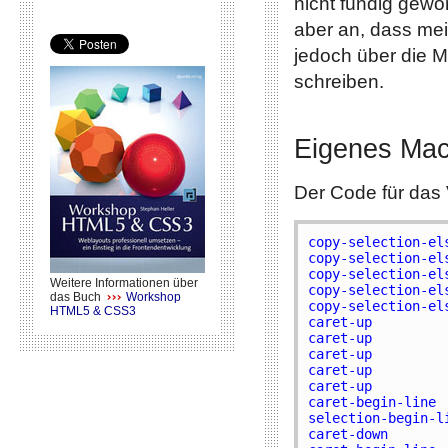
nicht fündig gewo
aber an, dass mei
jedoch über die M
schreiben.
Eigenes Mac
Der Code für das 
copy-selection-els
copy-selection-els
copy-selection-els
Weitere Informationen über
copy-selection-els
das Buch
Workshop
copy-selection-els
HTML5 & CSS3
caret-up 

caret-up 

caret-up 

caret-up 

caret-up 

caret-begin-line 

selection-begin-li
caret-down 
