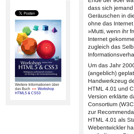
Ende der 90er wa
dass sich jeman
Geräuschen in die
ohne das Internet 
»Mutti, wenn ihr f
Internet gekomme
zugleich das Sel
Informationsverha
Um das Jahr 2000
(angeblich) gepl
Handwerkzeug de
Weitere Informationen über
HTML 4.01 und C
das Buch
Workshop
HTML5 & CSS3
Version erklärte
Consortium (W3C
zur Recommendati
HTML 4.01 als Sta
Webentwickler ha