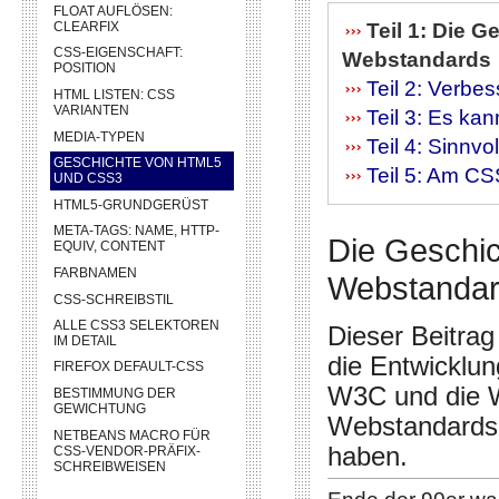
FLOAT AUFLÖSEN:
CLEARFIX
Teil 1: Die 
CSS-EIGENSCHAFT:
Webstandards
POSITION
Teil 2: Verbe
HTML LISTEN: CSS
VARIANTEN
Teil 3: Es ka
MEDIA-TYPEN
Teil 4: Sinnv
GESCHICHTE VON HTML5
Teil 5: Am CS
UND CSS3
HTML5-GRUNDGERÜST
META-TAGS: NAME, HTTP-
Die Geschi
EQUIV, CONTENT
FARBNAMEN
Webstanda
CSS-SCHREIBSTIL
ALLE CSS3 SELEKTOREN
Dieser Beitrag
IM DETAIL
die Entwicklu
FIREFOX DEFAULT-CSS
W3C und die 
BESTIMMUNG DER
GEWICHTUNG
Webstandards 
NETBEANS MACRO FÜR
haben.
CSS-VENDOR-PRÄFIX-
SCHREIBWEISEN