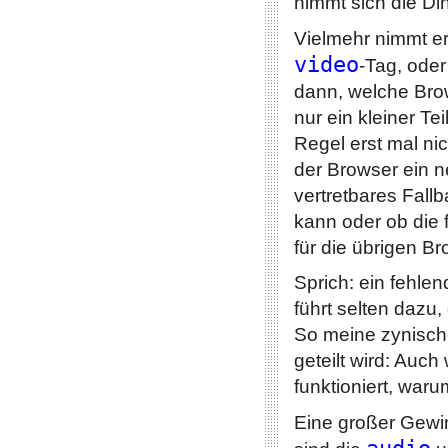
nimmt sich die Di
Vielmehr nimmt er
video
-Tag, ode
dann, welche Bro
nur ein kleiner Te
Regel erst mal nic
der Browser ein 
vertretbares Fall
kann oder ob die 
für die übrigen B
Sprich: ein fehle
führt selten dazu
So meine zynisch
geteilt wird: Auc
funktioniert, war
Eine großer Gew