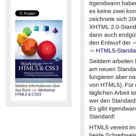
Irgendwann haben 
es keine zwei ko
zeichnete sich 20
XHTML 2.0-Stand
dann auch endgült
den Entwurf der
HTML5-Standa
Seitdem arbeite
am neuen Standar
fungieren aber na
von HTML5). Für 
Weitere Informationen über
das Buch
Workshop
täglichen Arbeit is
HTML5 & CSS3
wer den Standard 
Es gibt irgendwan
Standard!
HTML5 vereint im
beide Schreibwei