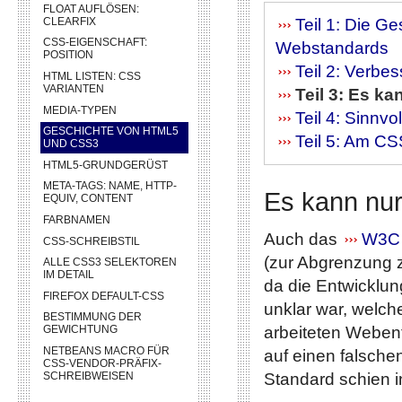
FLOAT AUFLÖSEN:
CLEARFIX
Teil 1: Die 
CSS-EIGENSCHAFT:
Webstandards
POSITION
Teil 2: Verbe
HTML LISTEN: CSS
VARIANTEN
Teil 3: Es k
MEDIA-TYPEN
Teil 4: Sinnv
GESCHICHTE VON HTML5
Teil 5: Am CS
UND CSS3
HTML5-GRUNDGERÜST
META-TAGS: NAME, HTTP-
Es kann nur
EQUIV, CONTENT
FARBNAMEN
Auch das
W3C
CSS-SCHREIBSTIL
(zur Abgrenzung 
ALLE CSS3 SELEKTOREN
IM DETAIL
da die Entwicklu
FIREFOX DEFAULT-CSS
unklar war, welche
BESTIMMUNG DER
arbeiteten Webent
GEWICHTUNG
NETBEANS MACRO FÜR
auf einen falsche
CSS-VENDOR-PRÄFIX-
SCHREIBWEISEN
Standard schien i