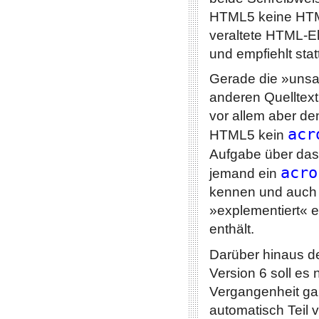
HTML5 keine HTM
veraltete HTML-E
und empfiehlt st
Gerade die »uns
anderen Quelltext
vor allem aber d
acr
HTML5 kein
Aufgabe über da
acro
jemand ein
kennen und auch k
»explementiert« e
enthält.
Darüber hinaus de
Version 6 soll es 
Vergangenheit ga
automatisch Teil 