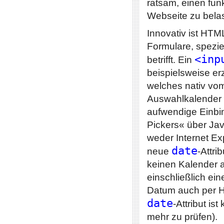
ratsam, einen fun
Webseite zu bela
Innovativ ist HTM
Formulare, spezie
<inp
betrifft. Ein
beispielsweise er
welches nativ vo
Auswahlkalender 
aufwendige Einbi
Pickers« über Jav
weder Internet Ex
date
neue
-Attri
keinen Kalender a
einschließlich ei
Datum auch per 
date
-Attribut is
mehr zu prüfen).